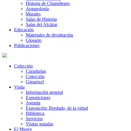
Historia de Chapultepec
Arqueología
Murales
Salas de Historia
Salas del Alcázar
Educación
Materiales de divulgación
Glosario
Publicaciones
Colección
Curadurías
Colección
Gigapixel
Visita
Información general
Exposiciones
Agenda
Exposición: Bordado, de la virtud
Biblioteca
Servicios
Visitas guiadas
El Museo