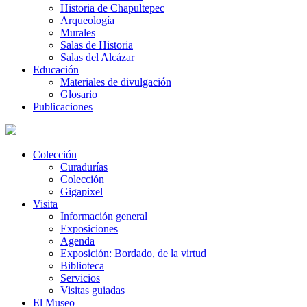
Historia de Chapultepec
Arqueología
Murales
Salas de Historia
Salas del Alcázar
Educación
Materiales de divulgación
Glosario
Publicaciones
Colección
Curadurías
Colección
Gigapixel
Visita
Información general
Exposiciones
Agenda
Exposición: Bordado, de la virtud
Biblioteca
Servicios
Visitas guiadas
El Museo