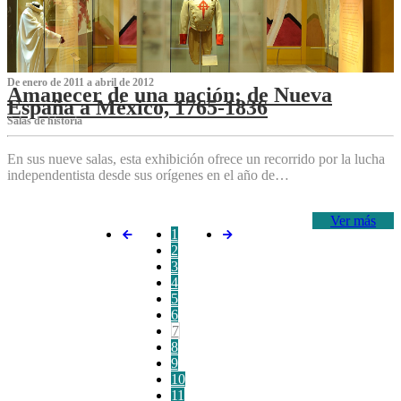
De enero de 2011 a abril de 2012
Amanecer de una nación: de Nueva
España a México, 1765-1836
Salas de historia
En sus nueve salas, esta exhibición ofrece un recorrido por la lucha
independentista desde sus orígenes en el año de…
Ver más
1
2
3
4
5
6
7
8
9
10
11