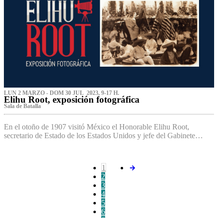
LUN 2 MARZO - DOM 30 JUL 2023, 9-17 H.
Elihu Root, exposición fotográfica
Sala de Batalla
En el otoño de 1907 visitó México el Honorable Elihu Root,
secretario de Estado de los Estados Unidos y jefe del Gabinete…
1
2
3
4
5
6