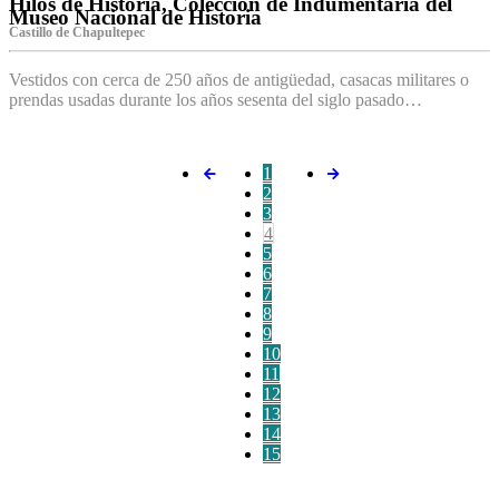
Hilos de Historia, Colección de Indumentaria del
Museo Nacional de Historia
Castillo de Chapultepec
Vestidos con cerca de 250 años de antigüedad, casacas militares o
prendas usadas durante los años sesenta del siglo pasado…
1
2
3
4
5
6
7
8
9
10
11
12
13
14
15