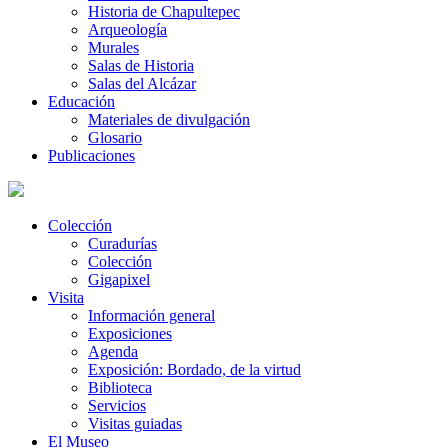
Historia de Chapultepec
Arqueología
Murales
Salas de Historia
Salas del Alcázar
Educación
Materiales de divulgación
Glosario
Publicaciones
Colección
Curadurías
Colección
Gigapixel
Visita
Información general
Exposiciones
Agenda
Exposición: Bordado, de la virtud
Biblioteca
Servicios
Visitas guiadas
El Museo