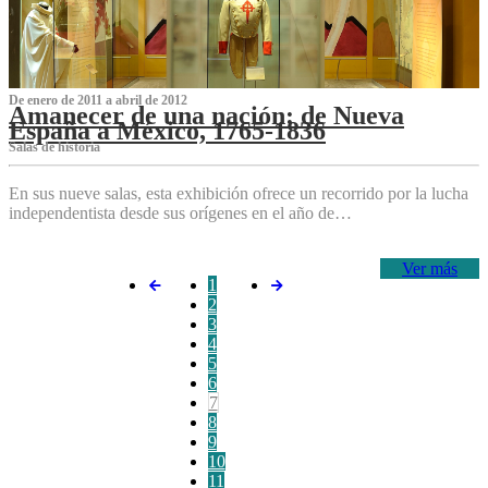
De enero de 2011 a abril de 2012
Amanecer de una nación: de Nueva
España a México, 1765-1836
Salas de historia
En sus nueve salas, esta exhibición ofrece un recorrido por la lucha
independentista desde sus orígenes en el año de…
Ver más
1
2
3
4
5
6
7
8
9
10
11