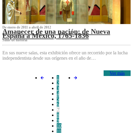
De enero de 2011 a abril de 2012
Amanecer de una nación: de Nueva
España a México, 1765-1836
Salas de historia
En sus nueve salas, esta exhibición ofrece un recorrido por la lucha
independentista desde sus orígenes en el año de…
Ver más
1
2
3
4
5
6
7
8
9
10
11