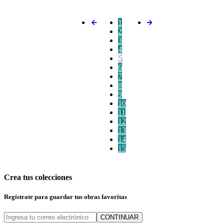
1
2
3
4
5
6
7
8
9
10
11
12
13
14
15
Crea tus colecciones
Regístrate para guardar tus obras favoritas
CONTINUAR