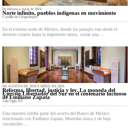
De febrero a junio de 2014
Norte infinito, pueblos indígenas en movimiento
Castillo de Chapultepec
En el extenso norte de México, donde los paisajes van desde el
desierto costero hasta la imponente sierra, existe una…
DE AGOSTO DE 2018 A ABRIL DE 2019
Reforma, libertad, justicia y ley. La moneda del
Ejército Libertador del Sur en el centenario luctuoso
de Emiliano Zapata
Sala Siglo XX
Esta muestra exhibe parte del acervo del Banco de México
relacionado con Emiliano Zapata. Monedas única y de baja
circulación…