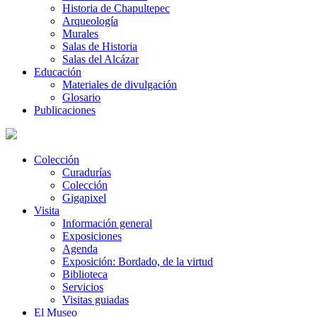
Historia de Chapultepec
Arqueología
Murales
Salas de Historia
Salas del Alcázar
Educación
Materiales de divulgación
Glosario
Publicaciones
Colección
Curadurías
Colección
Gigapixel
Visita
Información general
Exposiciones
Agenda
Exposición: Bordado, de la virtud
Biblioteca
Servicios
Visitas guiadas
El Museo