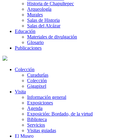
Historia de Chapultepec
Arqueología
Murales
Salas de Historia
Salas del Alcázar
Educación
Materiales de divulgación
Glosario
Publicaciones
Colección
Curadurías
Colección
Gigapixel
Visita
Información general
Exposiciones
Agenda
Exposición: Bordado, de la virtud
Biblioteca
Servicios
Visitas guiadas
El Museo