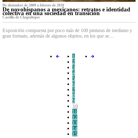
De diciembre de 2009 a febrero de 2010
De novohispanos a mexicanos: retratos e identidad
colectiva en una sociedad en transición
Castillo de Chapultepec
Exposición compuesta por poco más de 100 pinturas de mediano y
gran formato, además de algunos objetos, en los que se…
1
2
3
4
5
6
7
8
9
10
11
12
13
14
15