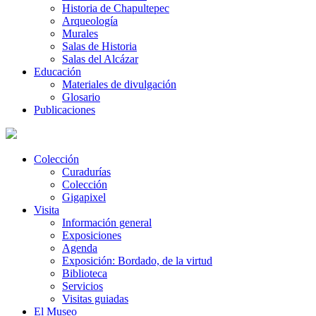
Historia de Chapultepec
Arqueología
Murales
Salas de Historia
Salas del Alcázar
Educación
Materiales de divulgación
Glosario
Publicaciones
Colección
Curadurías
Colección
Gigapixel
Visita
Información general
Exposiciones
Agenda
Exposición: Bordado, de la virtud
Biblioteca
Servicios
Visitas guiadas
El Museo