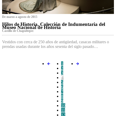
De marzo a agosto de 2015
Hilos de Historia, Colección de Indumentaria del
Museo Nacional de Historia
Castillo de Chapultepec
Vestidos con cerca de 250 años de antigüedad, casacas militares o
prendas usadas durante los años sesenta del siglo pasado…
1
2
3
4
5
6
7
8
9
10
11
12