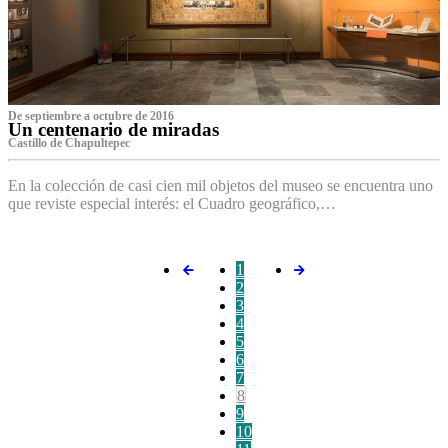
De septiembre a octubre de 2016
Un centenario de miradas
Castillo de Chapultepec
En la colección de casi cien mil objetos del museo se encuentra uno
que reviste especial interés: el Cuadro geográfico,…
1
2
3
4
5
6
7
8
9
10