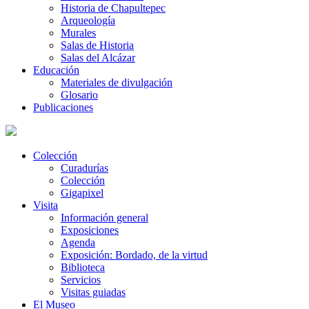
Historia de Chapultepec
Arqueología
Murales
Salas de Historia
Salas del Alcázar
Educación
Materiales de divulgación
Glosario
Publicaciones
Colección
Curadurías
Colección
Gigapixel
Visita
Información general
Exposiciones
Agenda
Exposición: Bordado, de la virtud
Biblioteca
Servicios
Visitas guiadas
El Museo