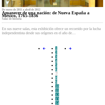
De enero de 2011 a abril de 2012
Amanecer de una nación: de Nueva España a
México, 1765-1836
Salas de historia
En sus nueve salas, esta exhibición ofrece un recorrido por la lucha
independentista desde sus orígenes en el año de…
1
2
3
4
5
6
7
8
9
10
11
12
13
14