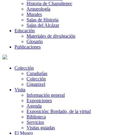
Historia de Chapultepec
Arqueología
Murales
Salas de Historia
Salas del Alcázar
Educación
Materiales de divulgación
Glosario
Publicaciones
Colección
Curadurías
Colección
Gigapixel
Visita
Información general
Exposiciones
Agenda
Exposición: Bordado, de la virtud
Biblioteca
Servicios
Visitas guiadas
El Museo