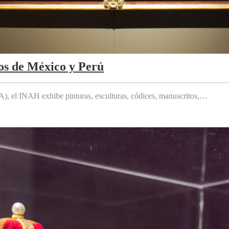
os de México y Perú
 el INAH exhibe pinturas, esculturas, códices, manuscritos,…