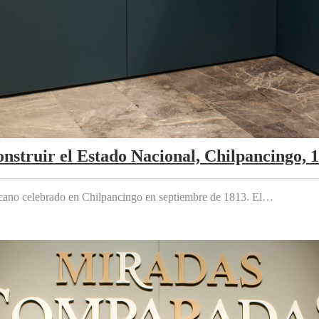
nstruir el Estado Nacional, Chilpancingo, 
cano celebrado en Chilpancingo en septiembre de 1813. El…