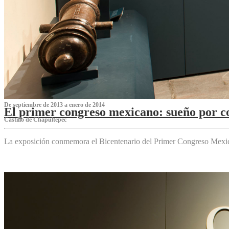
De septiembre de 2013 a enero de 2014
El primer congreso mexicano: sueño por co
Castillo de Chapultepec
La exposición conmemora el Bicentenario del Primer Congreso Mexi