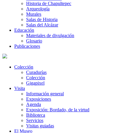
Historia de Chapultepec
Arqueología
Murales
Salas de Historia
Salas del Alcázar
Educación
Materiales de divulgación
Glosario
Publicaciones
Colección
Curadurías
Colección
Gigapixel
Visita
Información general
Exposiciones
Agenda
Exposición: Bordado, de la virtud
Biblioteca
Servicios
Visitas guiadas
El Museo