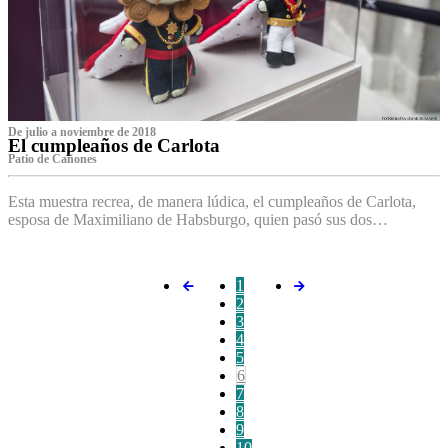
De julio a noviembre de 2018
El cumpleaños de Carlota
Patio de Cañones
Esta muestra recrea, de manera lúdica, el cumpleaños de Carlota,
esposa de Maximiliano de Habsburgo, quien pasó sus dos…
1
2
3
4
5
6
7
8
9
10