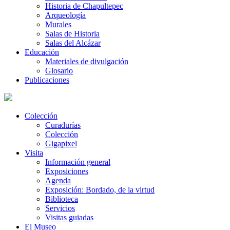
Historia de Chapultepec
Arqueología
Murales
Salas de Historia
Salas del Alcázar
Educación
Materiales de divulgación
Glosario
Publicaciones
Colección
Curadurías
Colección
Gigapixel
Visita
Información general
Exposiciones
Agenda
Exposición: Bordado, de la virtud
Biblioteca
Servicios
Visitas guiadas
El Museo