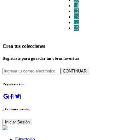
11
12
13
14
15
Crea tus colecciones
Regístrate para guardar tus obras favoritas
CONTINUAR
Regístrate con:
|
|
|
|
¿Ya tienes cuenta?
Iniciar Sesión
Directorio