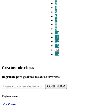
3
4
5
6
7
8
9
10
11
12
13
14
15
Crea tus colecciones
Regístrate para guardar tus obras favoritas
CONTINUAR
Regístrate con: