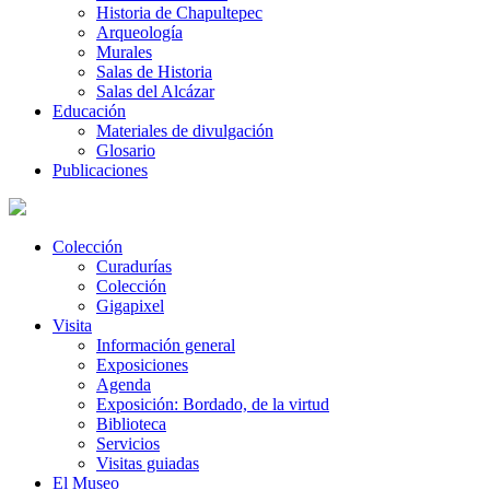
Historia de Chapultepec
Arqueología
Murales
Salas de Historia
Salas del Alcázar
Educación
Materiales de divulgación
Glosario
Publicaciones
Colección
Curadurías
Colección
Gigapixel
Visita
Información general
Exposiciones
Agenda
Exposición: Bordado, de la virtud
Biblioteca
Servicios
Visitas guiadas
El Museo