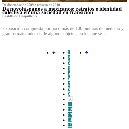
De diciembre de 2009 a febrero de 2010
De novohispanos a mexicanos: retratos e identidad
colectiva en una sociedad en transición
Castillo de Chapultepec
Exposición compuesta por poco más de 100 pinturas de mediano y
gran formato, además de algunos objetos, en los que se…
1
2
3
4
5
6
7
8
9
10
11
12
13
14
15