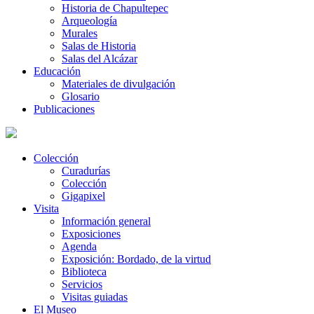
Historia de Chapultepec
Arqueología
Murales
Salas de Historia
Salas del Alcázar
Educación
Materiales de divulgación
Glosario
Publicaciones
Colección
Curadurías
Colección
Gigapixel
Visita
Información general
Exposiciones
Agenda
Exposición: Bordado, de la virtud
Biblioteca
Servicios
Visitas guiadas
El Museo