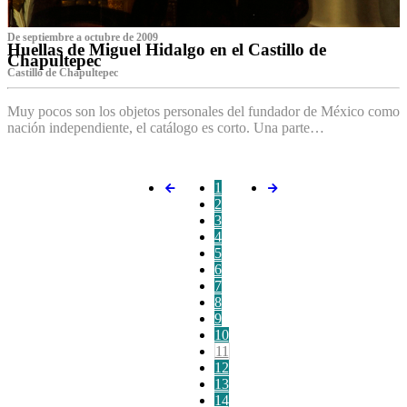
De septiembre a octubre de 2009
Huellas de Miguel Hidalgo en el Castillo de
Chapultepec
Castillo de Chapultepec
Muy pocos son los objetos personales del fundador de México como
nación independiente, el catálogo es corto. Una parte…
1
2
3
4
5
6
7
8
9
10
11
12
13
14