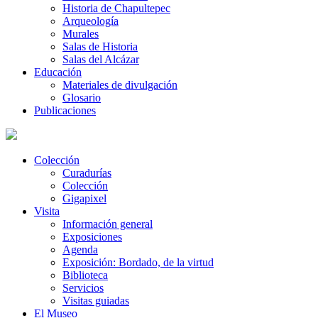
Historia de Chapultepec
Arqueología
Murales
Salas de Historia
Salas del Alcázar
Educación
Materiales de divulgación
Glosario
Publicaciones
Colección
Curadurías
Colección
Gigapixel
Visita
Información general
Exposiciones
Agenda
Exposición: Bordado, de la virtud
Biblioteca
Servicios
Visitas guiadas
El Museo