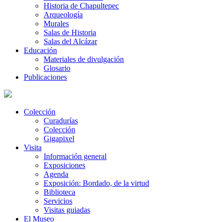
Historia de Chapultepec
Arqueología
Murales
Salas de Historia
Salas del Alcázar
Educación
Materiales de divulgación
Glosario
Publicaciones
Colección
Curadurías
Colección
Gigapixel
Visita
Información general
Exposiciones
Agenda
Exposición: Bordado, de la virtud
Biblioteca
Servicios
Visitas guiadas
El Museo