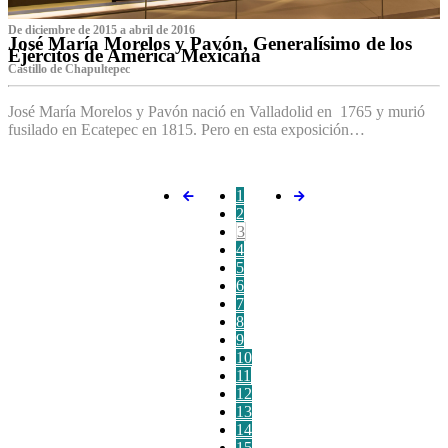
De diciembre de 2015 a abril de 2016
José María Morelos y Pavón, Generalísimo de los
Ejércitos de América Mexicana
C‌astillo de Chapultepec
José María Morelos y Pavón nació en Valladolid en 1765 y murió
fusilado en Ecatepec en 1815. Pero en esta exposición…
1
2
3
4
5
6
7
8
9
10
11
12
13
14
15