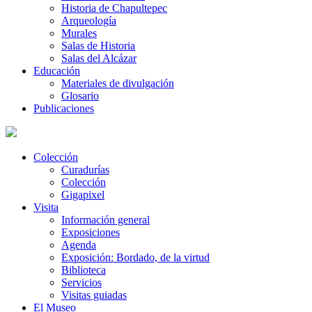
Historia de Chapultepec
Arqueología
Murales
Salas de Historia
Salas del Alcázar
Educación
Materiales de divulgación
Glosario
Publicaciones
Colección
Curadurías
Colección
Gigapixel
Visita
Información general
Exposiciones
Agenda
Exposición: Bordado, de la virtud
Biblioteca
Servicios
Visitas guiadas
El Museo