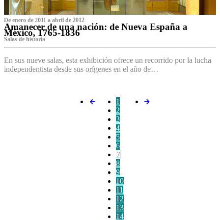
De enero de 2011 a abril de 2012
Amanecer de una nación: de Nueva España a
México, 1765-1836
Salas de historia
En sus nueve salas, esta exhibición ofrece un recorrido por la lucha
independentista desde sus orígenes en el año de…
1
2
3
4
5
6
7
8
9
10
11
12
13
14