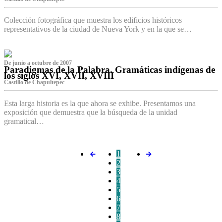
Colección fotográfica que muestra los edificios históricos
representativos de la ciudad de Nueva York y en la que se…
De junio a octubre de 2007
Paradigmas de la Palabra. Gramáticas indígenas de
los siglos XVI, XVII, XVIII
Castillo de Chapultepec
Esta larga historia es la que ahora se exhibe. Presentamos una
exposición que demuestra que la búsqueda de la unidad
gramatical…
1
2
3
4
5
6
7
8