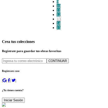
9
10
11
12
13
14
15
Crea tus colecciones
Regístrate para guardar tus obras favoritas
CONTINUAR
Regístrate con:
|
|
|
|
¿Ya tienes cuenta?
Iniciar Sesión