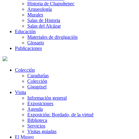
Historia de Chapultepec
Arqueología
Murales
Salas de Historia
Salas del Alcázar
Educación
Materiales de divulgación
Glosario
Publicaciones
Colección
Curadurías
Colección
Gigapixel
Visita
Información general
Exposiciones
Agenda
Exposición: Bordado, de la virtud
Biblioteca
Servicios
Visitas guiadas
El Museo