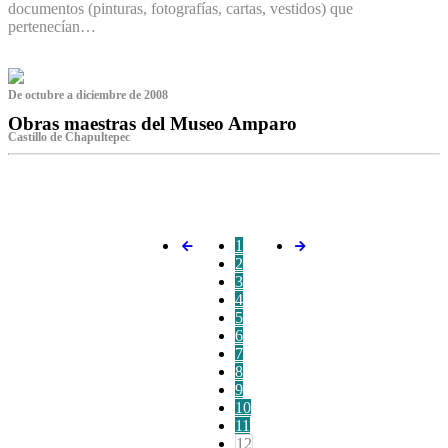
documentos (pinturas, fotografías, cartas, vestidos) que
pertenecían…
De octubre a diciembre de 2008
Obras maestras del Museo Amparo
Castillo de Chapultepec
‌
1
2
3
4
5
6
7
8
9
10
11
12