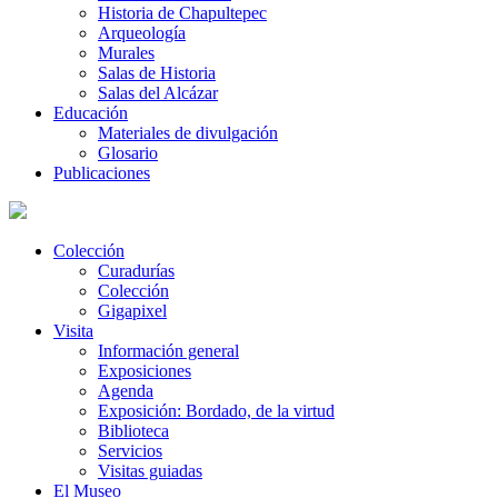
Historia de Chapultepec
Arqueología
Murales
Salas de Historia
Salas del Alcázar
Educación
Materiales de divulgación
Glosario
Publicaciones
Colección
Curadurías
Colección
Gigapixel
Visita
Información general
Exposiciones
Agenda
Exposición: Bordado, de la virtud
Biblioteca
Servicios
Visitas guiadas
El Museo