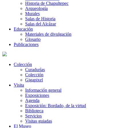
Historia de Chapultepec
Arqueología
Murales
Salas de Historia
Salas del Alcázar
Educación
Materiales de divulgación
Glosario
Publicaciones
Colección
Curadurías
Colección
Gigapixel
Visita
Información general
Exposiciones
Agenda
Exposición: Bordado, de la virtud
Biblioteca
Servicios
Visitas guiadas
El Museo