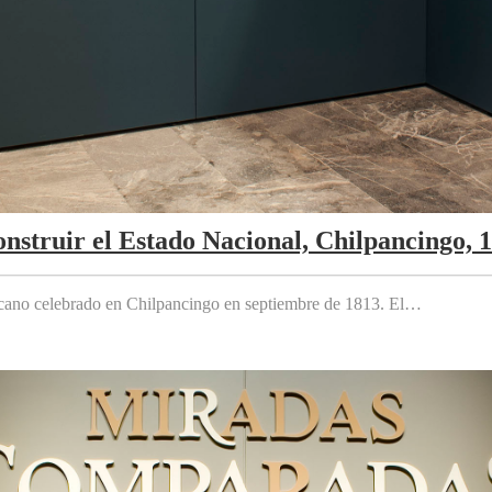
nstruir el Estado Nacional, Chilpancingo, 
cano celebrado en Chilpancingo en septiembre de 1813. El…