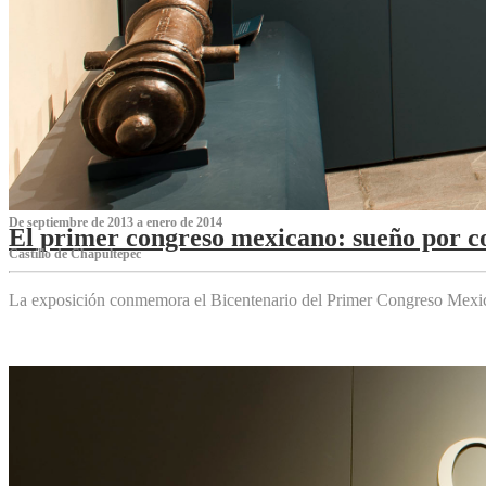
De septiembre de 2013 a enero de 2014
El primer congreso mexicano: sueño por co
Castillo de Chapultepec
La exposición conmemora el Bicentenario del Primer Congreso Mexi