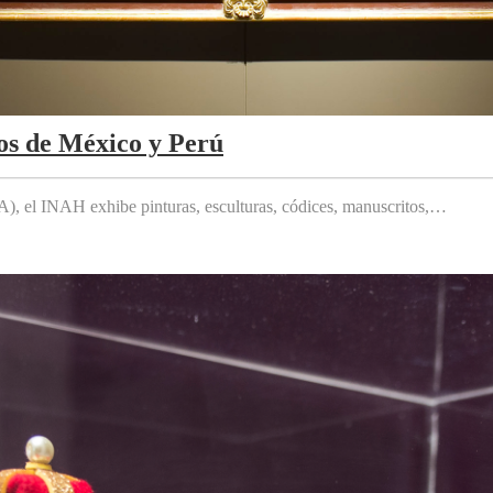
os de México y Perú
 el INAH exhibe pinturas, esculturas, códices, manuscritos,…