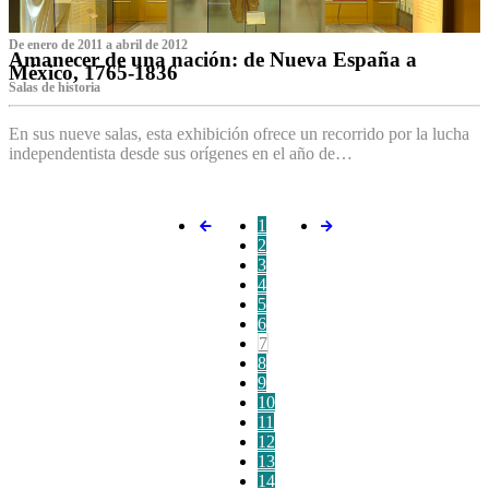
De enero de 2011 a abril de 2012
Amanecer de una nación: de Nueva España a
México, 1765-1836
Salas de historia
En sus nueve salas, esta exhibición ofrece un recorrido por la lucha
independentista desde sus orígenes en el año de…
1
2
3
4
5
6
7
8
9
10
11
12
13
14