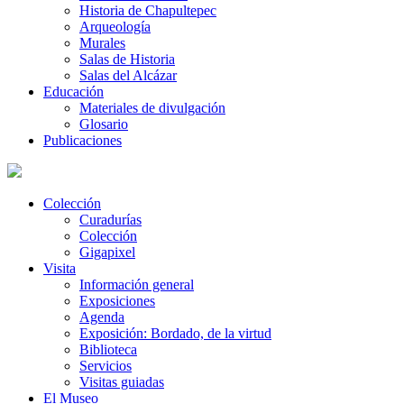
Historia de Chapultepec
Arqueología
Murales
Salas de Historia
Salas del Alcázar
Educación
Materiales de divulgación
Glosario
Publicaciones
Colección
Curadurías
Colección
Gigapixel
Visita
Información general
Exposiciones
Agenda
Exposición: Bordado, de la virtud
Biblioteca
Servicios
Visitas guiadas
El Museo