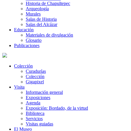
Historia de Chapultepec
Arqueología
Murales
Salas de Historia
Salas del Alcázar
Educación
Materiales de divulgación
Glosario
Publicaciones
Colección
Curadurías
Colección
Gigapixel
Visita
Información general
Exposiciones
Agenda
Exposición: Bordado, de la virtud
Biblioteca
Servicios
Visitas guiadas
El Museo