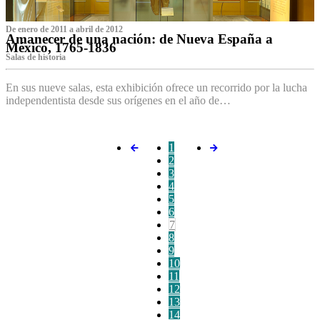
De enero de 2011 a abril de 2012
Amanecer de una nación: de Nueva España a
México, 1765-1836
Salas de historia
En sus nueve salas, esta exhibición ofrece un recorrido por la lucha
independentista desde sus orígenes en el año de…
1
2
3
4
5
6
7
8
9
10
11
12
13
14