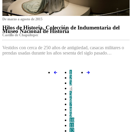
De marzo a agosto de 2015
Hilos de Historia, Colección de Indumentaria del
Museo Nacional de Historia
Castillo de Chapultepec
Vestidos con cerca de 250 años de antigüedad, casacas militares o
prendas usadas durante los años sesenta del siglo pasado…
1
2
3
4
5
6
7
8
9
10
11
12