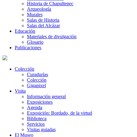
Historia de Chapultepec
Arqueología
Murales
Salas de Historia
Salas del Alcázar
Educación
Materiales de divulgación
Glosario
Publicaciones
Colección
Curadurías
Colección
Gigapixel
Visita
Información general
Exposiciones
Agenda
Exposición: Bordado, de la virtud
Biblioteca
Servicios
Visitas guiadas
El Museo