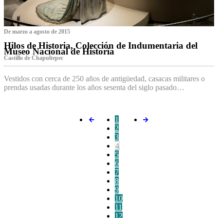
De marzo a agosto de 2015
Hilos de Historia, Colección de Indumentaria del
Museo Nacional de Historia
Castillo de Chapultepec
Vestidos con cerca de 250 años de antigüedad, casacas militares o
prendas usadas durante los años sesenta del siglo pasado…
1
2
3
4
5
6
7
8
9
10
11
12