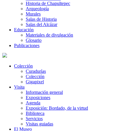
Historia de Chapultepec
Arqueología
Murales
Salas de Historia
Salas del Alcázar
Educación
Materiales de divulgación
Glosario
Publicaciones
Colección
Curadurías
Colección
Gigapixel
Visita
Información general
Exposiciones
Agenda
Exposición: Bordado, de la virtud
Biblioteca
Servicios
Visitas guiadas
El Museo