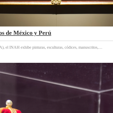
os de México y Perú
 el INAH exhibe pinturas, esculturas, códices, manuscritos,…