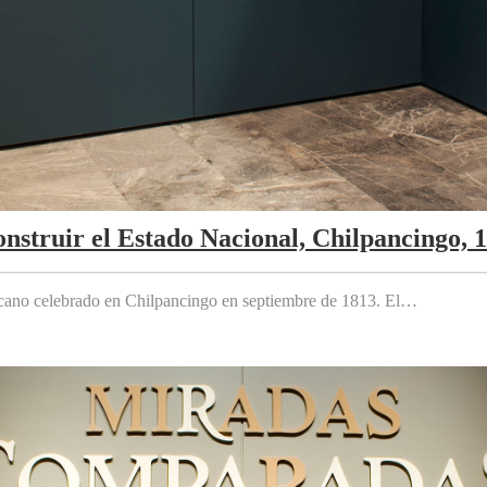
nstruir el Estado Nacional, Chilpancingo, 
cano celebrado en Chilpancingo en septiembre de 1813. El…