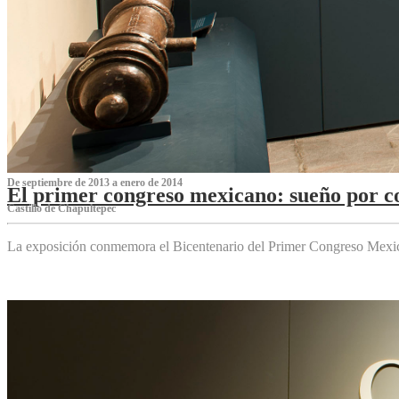
De septiembre de 2013 a enero de 2014
El primer congreso mexicano: sueño por co
Castillo de Chapultepec
La exposición conmemora el Bicentenario del Primer Congreso Mexi