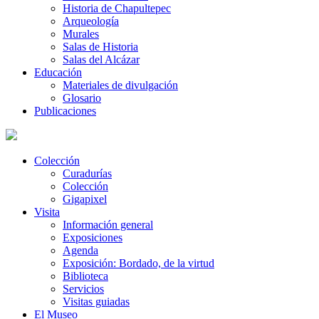
Historia de Chapultepec
Arqueología
Murales
Salas de Historia
Salas del Alcázar
Educación
Materiales de divulgación
Glosario
Publicaciones
Colección
Curadurías
Colección
Gigapixel
Visita
Información general
Exposiciones
Agenda
Exposición: Bordado, de la virtud
Biblioteca
Servicios
Visitas guiadas
El Museo