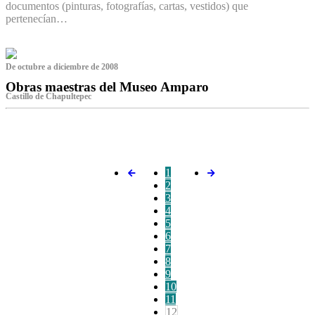
documentos (pinturas, fotografías, cartas, vestidos) que
pertenecían…
De octubre a diciembre de 2008
Obras maestras del Museo Amparo
Castillo de Chapultepec
‌
1
2
3
4
5
6
7
8
9
10
11
12