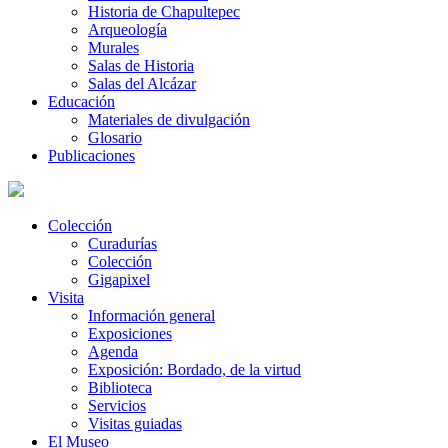
Historia de Chapultepec
Arqueología
Murales
Salas de Historia
Salas del Alcázar
Educación
Materiales de divulgación
Glosario
Publicaciones
Colección
Curadurías
Colección
Gigapixel
Visita
Información general
Exposiciones
Agenda
Exposición: Bordado, de la virtud
Biblioteca
Servicios
Visitas guiadas
El Museo