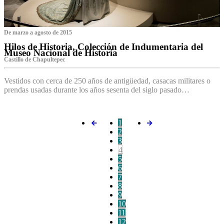
De marzo a agosto de 2015
Hilos de Historia, Colección de Indumentaria del
Museo Nacional de Historia
Castillo de Chapultepec
Vestidos con cerca de 250 años de antigüedad, casacas militares o
prendas usadas durante los años sesenta del siglo pasado…
1
2
3
4
5
6
7
8
9
10
11
12