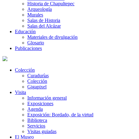
Historia de Chapultepec
Arqueología
Murales
Salas de Historia
Salas del Alcázar
Educación
Materiales de divulgación
Glosario
Publicaciones
Colección
Curadurías
Colección
Gigapixel
Visita
Información general
Exposiciones
Agenda
Exposición: Bordado, de la virtud
Biblioteca
Servicios
Visitas guiadas
El Museo