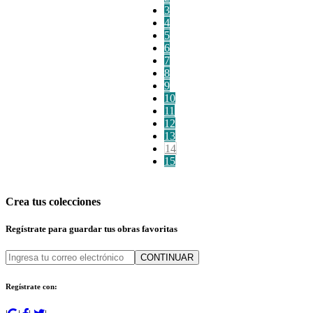
3
4
5
6
7
8
9
10
11
12
13
14
15
Crea tus colecciones
Regístrate para guardar tus obras favoritas
CONTINUAR
Regístrate con: