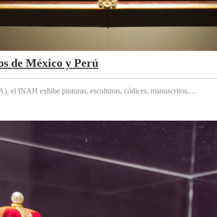
os de México y Perú
 el INAH exhibe pinturas, esculturas, códices, manuscritos,…