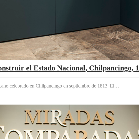
nstruir el Estado Nacional, Chilpancingo, 
cano celebrado en Chilpancingo en septiembre de 1813. El…