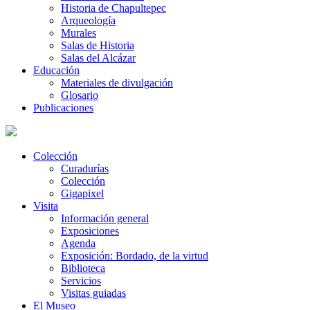
Historia de Chapultepec
Arqueología
Murales
Salas de Historia
Salas del Alcázar
Educación
Materiales de divulgación
Glosario
Publicaciones
Colección
Curadurías
Colección
Gigapixel
Visita
Información general
Exposiciones
Agenda
Exposición: Bordado, de la virtud
Biblioteca
Servicios
Visitas guiadas
El Museo