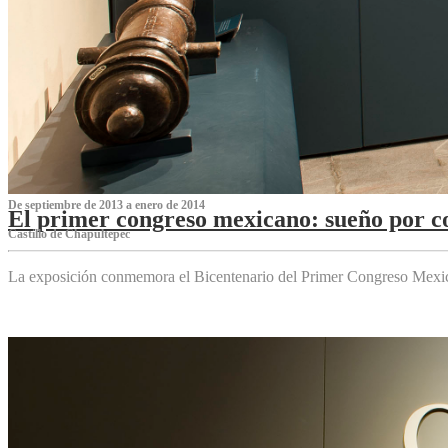
De septiembre de 2013 a enero de 2014
El primer congreso mexicano: sueño por co
Castillo de Chapultepec
La exposición conmemora el Bicentenario del Primer Congreso Mexi