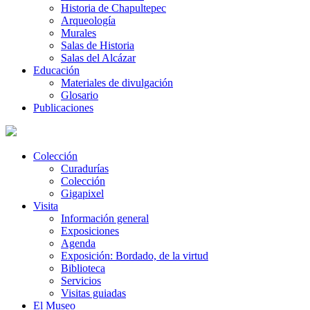
Historia de Chapultepec
Arqueología
Murales
Salas de Historia
Salas del Alcázar
Educación
Materiales de divulgación
Glosario
Publicaciones
Colección
Curadurías
Colección
Gigapixel
Visita
Información general
Exposiciones
Agenda
Exposición: Bordado, de la virtud
Biblioteca
Servicios
Visitas guiadas
El Museo