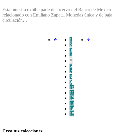
Esta muestra exhibe parte del acervo del Banco de México
relacionado con Emiliano Zapata. Monedas única y de baja
circulación…
1
2
3
4
5
6
7
8
9
10
11
12
13
14
15
Crea tus colecciones