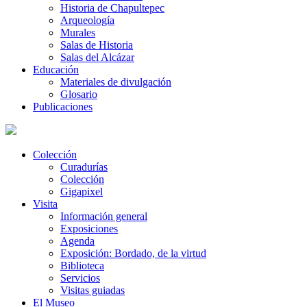
Historia de Chapultepec
Arqueología
Murales
Salas de Historia
Salas del Alcázar
Educación
Materiales de divulgación
Glosario
Publicaciones
Colección
Curadurías
Colección
Gigapixel
Visita
Información general
Exposiciones
Agenda
Exposición: Bordado, de la virtud
Biblioteca
Servicios
Visitas guiadas
El Museo