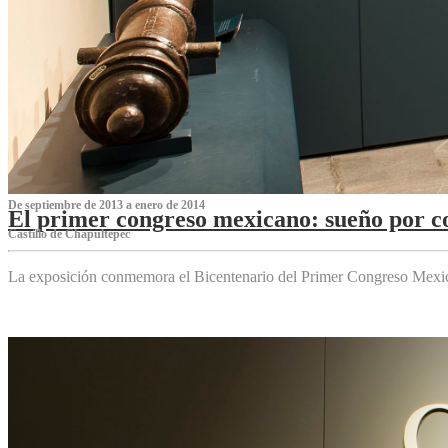
De septiembre de 2013 a enero de 2014
El primer congreso mexicano: sueño por co
Castillo de Chapultepec
La exposición conmemora el Bicentenario del Primer Congreso Mexi