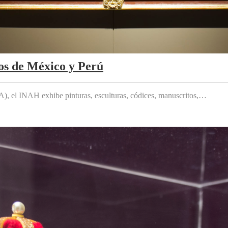
os de México y Perú
 el INAH exhibe pinturas, esculturas, códices, manuscritos,…