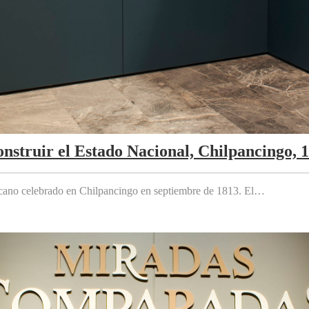
nstruir el Estado Nacional, Chilpancingo, 
cano celebrado en Chilpancingo en septiembre de 1813. El…