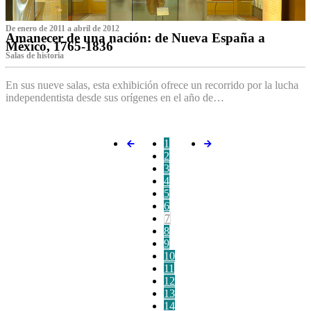
De enero de 2011 a abril de 2012
Amanecer de una nación: de Nueva España a
México, 1765-1836
Salas de historia
En sus nueve salas, esta exhibición ofrece un recorrido por la lucha
independentista desde sus orígenes en el año de…
1
2
3
4
5
6
7
8
9
10
11
12
13
14