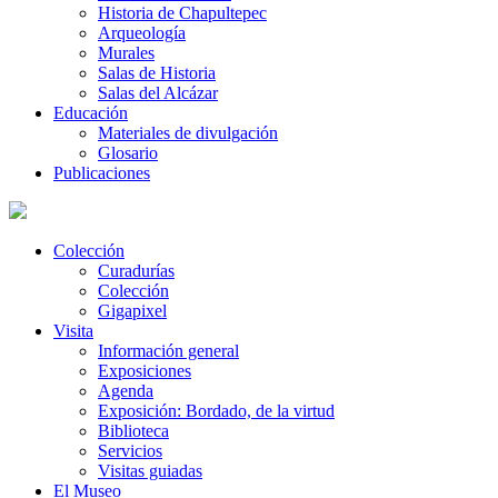
Historia de Chapultepec
Arqueología
Murales
Salas de Historia
Salas del Alcázar
Educación
Materiales de divulgación
Glosario
Publicaciones
Colección
Curadurías
Colección
Gigapixel
Visita
Información general
Exposiciones
Agenda
Exposición: Bordado, de la virtud
Biblioteca
Servicios
Visitas guiadas
El Museo