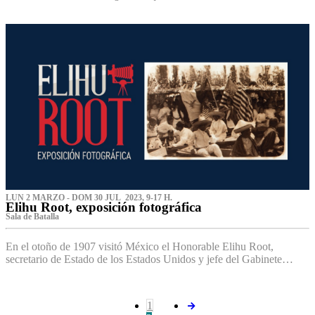
LUN 2 MARZO - DOM 30 JUL 2023, 9-17 H.
Elihu Root, exposición fotográfica
Sala de Batalla
En el otoño de 1907 visitó México el Honorable Elihu Root,
secretario de Estado de los Estados Unidos y jefe del Gabinete…
1