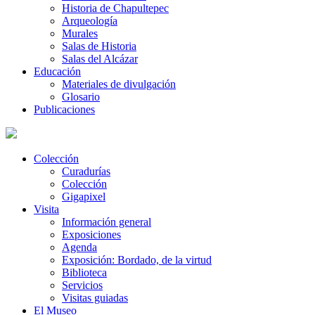
Historia de Chapultepec
Arqueología
Murales
Salas de Historia
Salas del Alcázar
Educación
Materiales de divulgación
Glosario
Publicaciones
Colección
Curadurías
Colección
Gigapixel
Visita
Información general
Exposiciones
Agenda
Exposición: Bordado, de la virtud
Biblioteca
Servicios
Visitas guiadas
El Museo