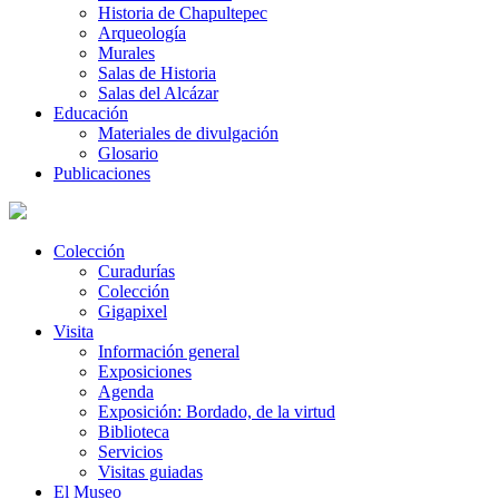
Historia de Chapultepec
Arqueología
Murales
Salas de Historia
Salas del Alcázar
Educación
Materiales de divulgación
Glosario
Publicaciones
Colección
Curadurías
Colección
Gigapixel
Visita
Información general
Exposiciones
Agenda
Exposición: Bordado, de la virtud
Biblioteca
Servicios
Visitas guiadas
El Museo