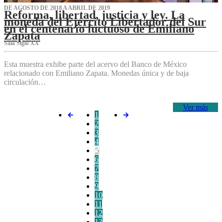
DE AGOSTO DE 2018 A ABRIL DE 2019
Reforma, libertad, justicia y ley. La
moneda del Ejército Libertador del Sur
en el centenario luctuoso de Emiliano
Zapata
Sala Siglo XX
Esta muestra exhibe parte del acervo del Banco de México
relacionado con Emiliano Zapata. Monedas única y de baja
circulación…
Ver más
1
2
3
4
5
6
7
8
9
10
11
12
13