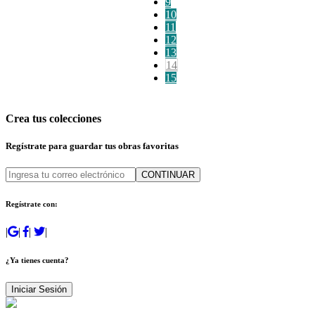
9
10
11
12
13
14
15
Crea tus colecciones
Regístrate para guardar tus obras favoritas
CONTINUAR
Regístrate con:
|
|
|
|
¿Ya tienes cuenta?
Iniciar Sesión