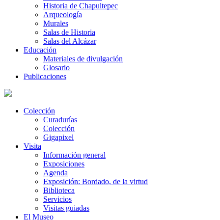
Historia de Chapultepec
Arqueología
Murales
Salas de Historia
Salas del Alcázar
Educación
Materiales de divulgación
Glosario
Publicaciones
Colección
Curadurías
Colección
Gigapixel
Visita
Información general
Exposiciones
Agenda
Exposición: Bordado, de la virtud
Biblioteca
Servicios
Visitas guiadas
El Museo