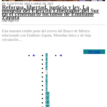
DE AGOSTO DE 2018 A ABRIL DE 2019
Reforma, libertad, justicia y ley. La
moneda del Ejército Libertador del Sur
en el centenario luctuoso de Emiliano
Zapata
Sala Siglo XX
Esta muestra exhibe parte del acervo del Banco de México
relacionado con Emiliano Zapata. Monedas única y de baja
circulación…
Ver más
1
2
3
4
5
6
7
8
9
10
11
12
13