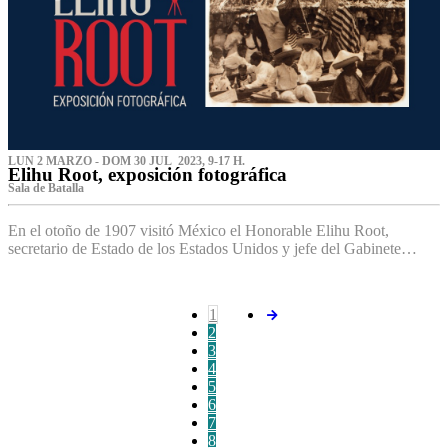
LUN 2 MARZO - DOM 30 JUL 2023, 9-17 H.
Elihu Root, exposición fotográfica
Sala de Batalla
En el otoño de 1907 visitó México el Honorable Elihu Root,
secretario de Estado de los Estados Unidos y jefe del Gabinete…
1
2
3
4
5
6
7
8