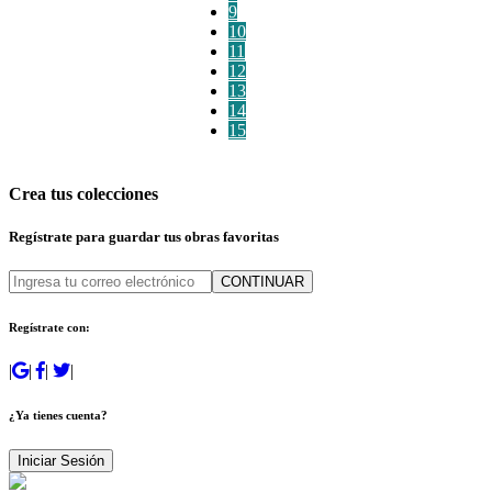
9
10
11
12
13
14
15
Crea tus colecciones
Regístrate para guardar tus obras favoritas
CONTINUAR
Regístrate con:
|
|
|
|
¿Ya tienes cuenta?
Iniciar Sesión