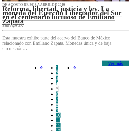
DE AGOSTO DE 2018 A ABRIL DE 2019
Reforma, libertad, justicia y ley. La
moneda del Ejército Libertador del Sur
en el centenario luctuoso de Emiliano
Zapata
Sala Siglo XX
Esta muestra exhibe parte del acervo del Banco de México
relacionado con Emiliano Zapata. Monedas única y de baja
circulación…
Ver más
1
2
3
4
5
6
7
8
9
10
11
12
13