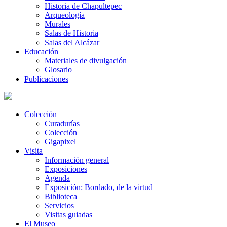
Historia de Chapultepec
Arqueología
Murales
Salas de Historia
Salas del Alcázar
Educación
Materiales de divulgación
Glosario
Publicaciones
Colección
Curadurías
Colección
Gigapixel
Visita
Información general
Exposiciones
Agenda
Exposición: Bordado, de la virtud
Biblioteca
Servicios
Visitas guiadas
El Museo