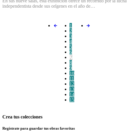
En sus nueve salas, esta exhibición ofrece un recorrido por la lucha
independentista desde sus orígenes en el año de…
1
2
3
4
5
6
7
8
9
10
11
12
13
14
15
Crea tus colecciones
Regístrate para guardar tus obras favoritas