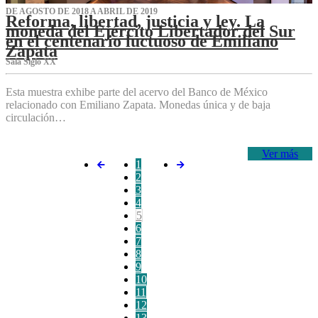
DE AGOSTO DE 2018 A ABRIL DE 2019
Reforma, libertad, justicia y ley. La
moneda del Ejército Libertador del Sur
en el centenario luctuoso de Emiliano
Zapata
Sala Siglo XX
Esta muestra exhibe parte del acervo del Banco de México
relacionado con Emiliano Zapata. Monedas única y de baja
circulación…
Ver más
1
2
3
4
5
6
7
8
9
10
11
12
13