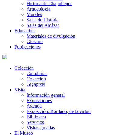
Historia de Chapultepec
Arqueología
Murales
Salas de Historia
Salas del Alcázar
Educación
Materiales de divulgación
Glosario
Publicaciones
Colección
Curadurías
Colección
Gigapixel
Visita
Información general
Exposiciones
Agenda
Exposición: Bordado, de la virtud
Biblioteca
Servicios
Visitas guiadas
El Museo