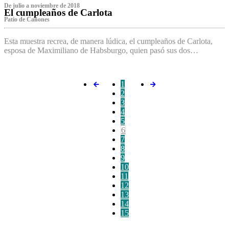
De julio a noviembre de 2018
El cumpleaños de Carlota
Patio de Cañones
Esta muestra recrea, de manera lúdica, el cumpleaños de Carlota,
esposa de Maximiliano de Habsburgo, quien pasó sus dos…
1
2
3
4
5
6
7
8
9
10
11
12
13
14
15