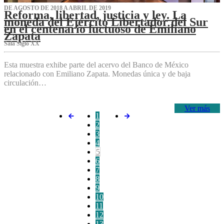
DE AGOSTO DE 2018 A ABRIL DE 2019
Reforma, libertad, justicia y ley. La
moneda del Ejército Libertador del Sur
en el centenario luctuoso de Emiliano
Zapata
Sala Siglo XX
Esta muestra exhibe parte del acervo del Banco de México
relacionado con Emiliano Zapata. Monedas única y de baja
circulación…
Ver más
1
2
3
4
5
6
7
8
9
10
11
12
13