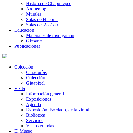
Historia de Chapultepec
Arqueología
Murales
Salas de Historia
Salas del Alcázar
Educación
Materiales de divulgación
Glosario
Publicaciones
Colección
Curadurías
Colección
Gigapixel
Visita
Información general
Exposiciones
Agenda
Exposición: Bordado, de la virtud
Biblioteca
Servicios
Visitas guiadas
El Museo