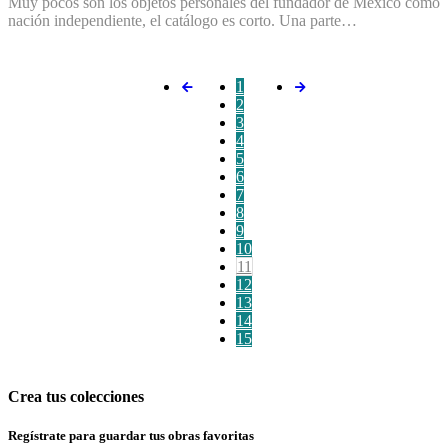
Muy pocos son los objetos personales del fundador de México como
nación independiente, el catálogo es corto. Una parte…
1
2
3
4
5
6
7
8
9
10
11
12
13
14
15
Crea tus colecciones
Regístrate para guardar tus obras favoritas