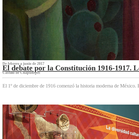
De febrero a junio de 2017
El debate por la Constitución 1916-1917. 
Castillo de Chapultepec
El 1º de diciembre de 1916 comenzó la historia moderna de México. Es