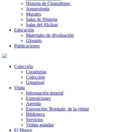
Historia de Chapultepec
Arqueología
Murales
Salas de Historia
Salas del Alcázar
Educación
Materiales de divulgación
Glosario
Publicaciones
Colección
Curadurías
Colección
Gigapixel
Visita
Información general
Exposiciones
Agenda
Exposición: Bordado, de la virtud
Biblioteca
Servicios
Visitas guiadas
El Museo