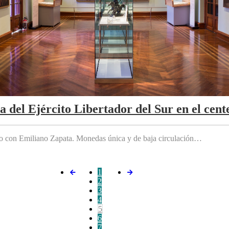
da del Ejército Libertador del Sur en el cen
do con Emiliano Zapata. Monedas única y de baja circulación…
1
2
3
4
5
6
7