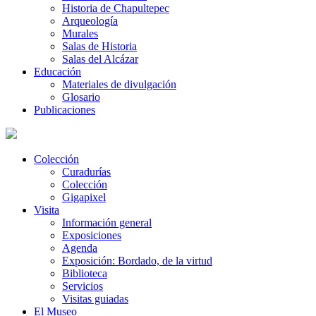
Historia de Chapultepec
Arqueología
Murales
Salas de Historia
Salas del Alcázar
Educación
Materiales de divulgación
Glosario
Publicaciones
Colección
Curadurías
Colección
Gigapixel
Visita
Información general
Exposiciones
Agenda
Exposición: Bordado, de la virtud
Biblioteca
Servicios
Visitas guiadas
El Museo