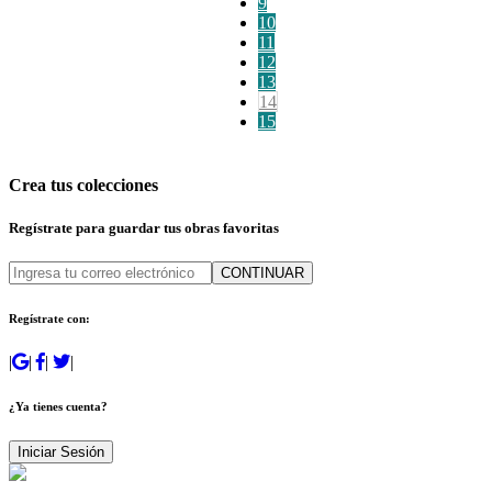
9
10
11
12
13
14
15
Crea tus colecciones
Regístrate para guardar tus obras favoritas
CONTINUAR
Regístrate con:
|
|
|
|
¿Ya tienes cuenta?
Iniciar Sesión