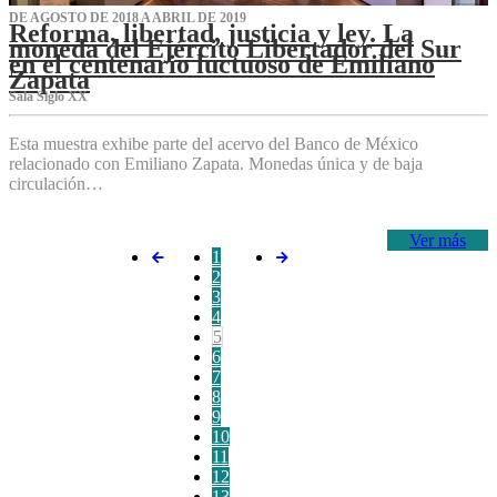
DE AGOSTO DE 2018 A ABRIL DE 2019
Reforma, libertad, justicia y ley. La
moneda del Ejército Libertador del Sur
en el centenario luctuoso de Emiliano
Zapata
Sala Siglo XX
Esta muestra exhibe parte del acervo del Banco de México
relacionado con Emiliano Zapata. Monedas única y de baja
circulación…
Ver más
1
2
3
4
5
6
7
8
9
10
11
12
13