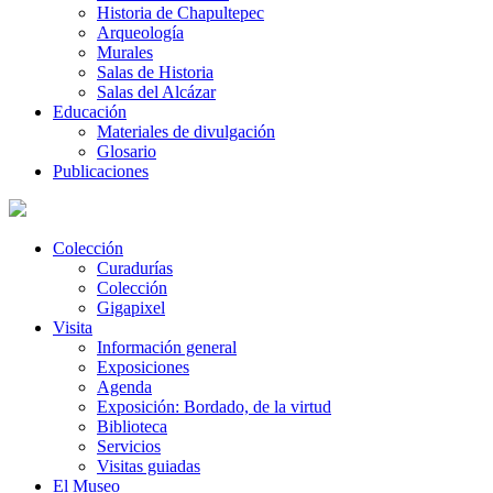
Historia de Chapultepec
Arqueología
Murales
Salas de Historia
Salas del Alcázar
Educación
Materiales de divulgación
Glosario
Publicaciones
Colección
Curadurías
Colección
Gigapixel
Visita
Información general
Exposiciones
Agenda
Exposición: Bordado, de la virtud
Biblioteca
Servicios
Visitas guiadas
El Museo