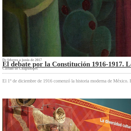
De febrero a junio de 2017
El debate por la Constitución 1916-1917. 
Castillo de Chapultepec
El 1º de diciembre de 1916 comenzó la historia moderna de México. Es