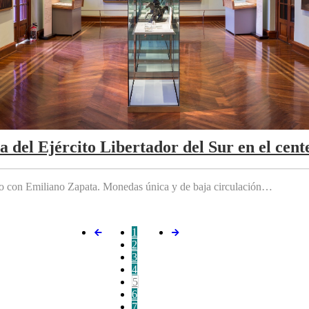
da del Ejército Libertador del Sur en el cen
do con Emiliano Zapata. Monedas única y de baja circulación…
1
2
3
4
5
6
7