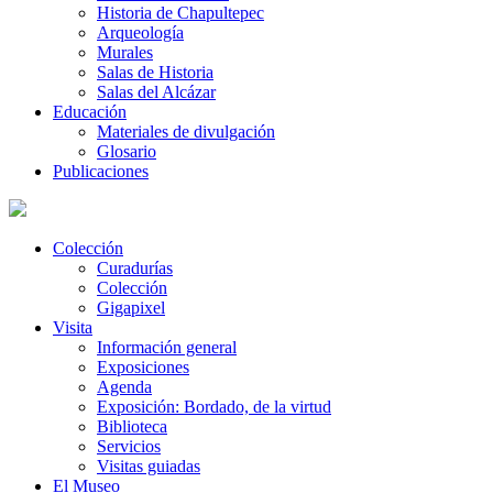
Historia de Chapultepec
Arqueología
Murales
Salas de Historia
Salas del Alcázar
Educación
Materiales de divulgación
Glosario
Publicaciones
Colección
Curadurías
Colección
Gigapixel
Visita
Información general
Exposiciones
Agenda
Exposición: Bordado, de la virtud
Biblioteca
Servicios
Visitas guiadas
El Museo