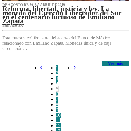
DE AGOSTO DE 2018 A ABRIL DE 2019
Reforma, libertad, justicia y ley. La
moneda del Ejército Libertador del Sur
en el centenario luctuoso de Emiliano
Zapata
Sala Siglo XX
Esta muestra exhibe parte del acervo del Banco de México
relacionado con Emiliano Zapata. Monedas única y de baja
circulación…
Ver más
1
2
3
4
5
6
7
8
9
10
11
12
13