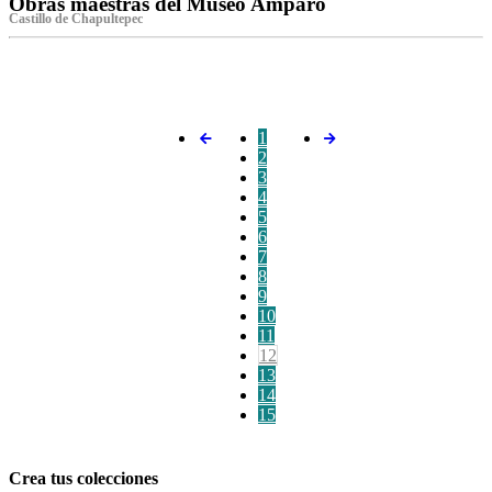
Obras maestras del Museo Amparo
Castillo de Chapultepec
‌
1
2
3
4
5
6
7
8
9
10
11
12
13
14
15
Crea tus colecciones