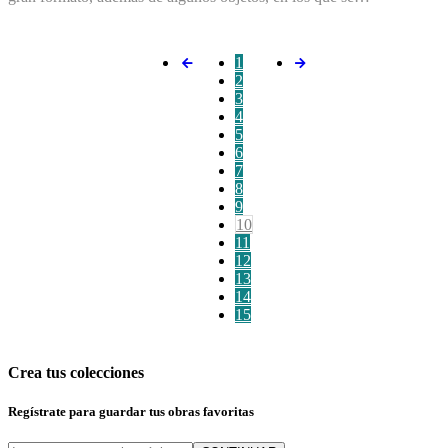
1
2
3
4
5
6
7
8
9
10
11
12
13
14
15
Crea tus colecciones
Regístrate para guardar tus obras favoritas