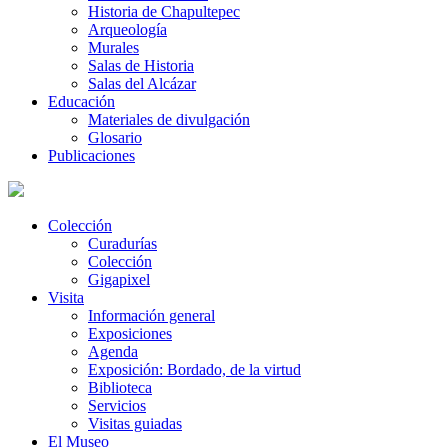
Historia de Chapultepec
Arqueología
Murales
Salas de Historia
Salas del Alcázar
Educación
Materiales de divulgación
Glosario
Publicaciones
Colección
Curadurías
Colección
Gigapixel
Visita
Información general
Exposiciones
Agenda
Exposición: Bordado, de la virtud
Biblioteca
Servicios
Visitas guiadas
El Museo