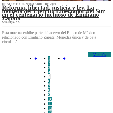
DE AGOSTO DE 2018 A ABRIL DE 2019
Reforma, libertad, justicia y ley. La
moneda del Ejército Libertador del Sur
en el centenario luctuoso de Emiliano
Zapata
Sala Siglo XX
Esta muestra exhibe parte del acervo del Banco de México
relacionado con Emiliano Zapata. Monedas única y de baja
circulación…
Ver más
1
2
3
4
5
6
7
8
9
10
11
12
13