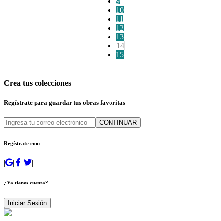
9
10
11
12
13
14
15
Crea tus colecciones
Regístrate para guardar tus obras favoritas
CONTINUAR
Regístrate con:
|
|
|
|
¿Ya tienes cuenta?
Iniciar Sesión