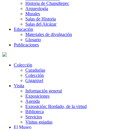
Historia de Chapultepec
Arqueología
Murales
Salas de Historia
Salas del Alcázar
Educación
Materiales de divulgación
Glosario
Publicaciones
Colección
Curadurías
Colección
Gigapixel
Visita
Información general
Exposiciones
Agenda
Exposición: Bordado, de la virtud
Biblioteca
Servicios
Visitas guiadas
El Museo