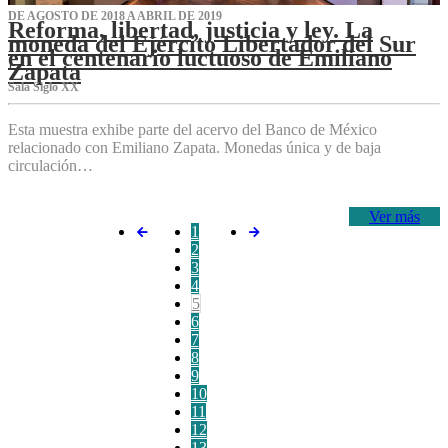
DE AGOSTO DE 2018 A ABRIL DE 2019
Reforma, libertad, justicia y ley. La
moneda del Ejército Libertador del Sur
en el centenario luctuoso de Emiliano
Zapata
Sala Siglo XX
Esta muestra exhibe parte del acervo del Banco de México
relacionado con Emiliano Zapata. Monedas única y de baja
circulación…
Ver más
1
2
3
4
5
6
7
8
9
10
11
12
13