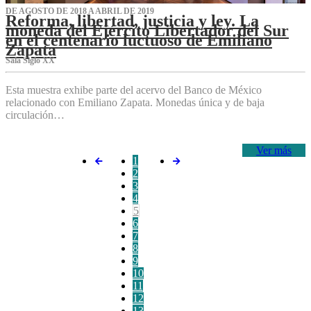
DE AGOSTO DE 2018 A ABRIL DE 2019
Reforma, libertad, justicia y ley. La
moneda del Ejército Libertador del Sur
en el centenario luctuoso de Emiliano
Zapata
Sala Siglo XX
Esta muestra exhibe parte del acervo del Banco de México
relacionado con Emiliano Zapata. Monedas única y de baja
circulación…
Ver más
1
2
3
4
5
6
7
8
9
10
11
12
13