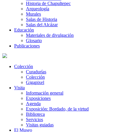
Historia de Chapultepec
Arqueología
Murales
Salas de Historia
Salas del Alcázar
Educación
Materiales de divulgación
Glosario
Publicaciones
Colección
Curadurías
Colección
Gigapixel
Visita
Información general
Exposiciones
Agenda
Exposición: Bordado, de la virtud
Biblioteca
Servicios
Visitas guiadas
El Museo