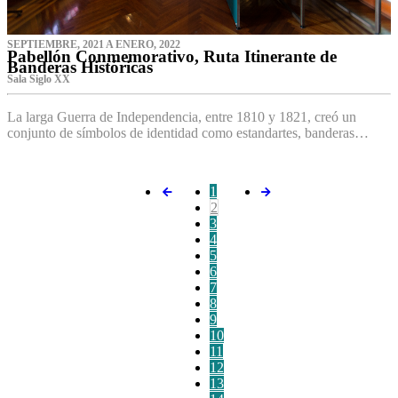
SEPTIEMBRE, 2021 A ENERO, 2022
Pabellón Conmemorativo, Ruta Itinerante de
Banderas Históricas
Sala Siglo XX
La larga Guerra de Independencia, entre 1810 y 1821, creó un
conjunto de símbolos de identidad como estandartes, banderas…
1
2
3
4
5
6
7
8
9
10
11
12
13