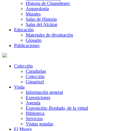
Historia de Chapultepec
Arqueología
Murales
Salas de Historia
Salas del Alcázar
Educación
Materiales de divulgación
Glosario
Publicaciones
Colección
Curadurías
Colección
Gigapixel
Visita
Información general
Exposiciones
Agenda
Exposición: Bordado, de la virtud
Biblioteca
Servicios
Visitas guiadas
El Museo