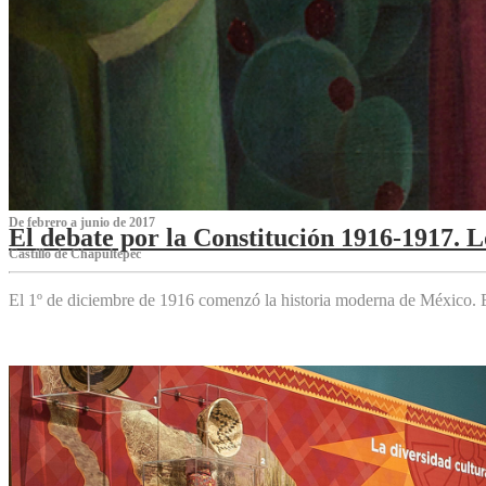
De febrero a junio de 2017
El debate por la Constitución 1916-1917. 
Castillo de Chapultepec
El 1º de diciembre de 1916 comenzó la historia moderna de México. Es