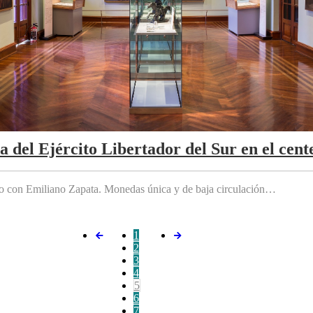
da del Ejército Libertador del Sur en el cen
do con Emiliano Zapata. Monedas única y de baja circulación…
1
2
3
4
5
6
7