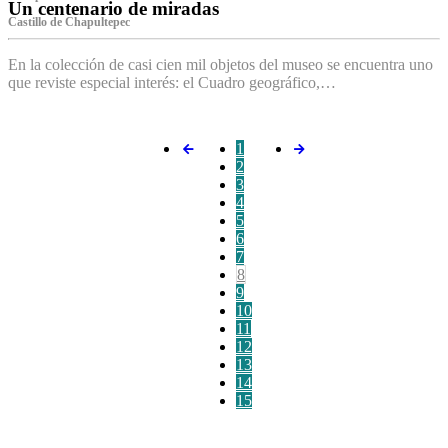
Un centenario de miradas
Castillo de Chapultepec
En la colección de casi cien mil objetos del museo se encuentra uno
que reviste especial interés: el Cuadro geográfico,…
1
2
3
4
5
6
7
8
9
10
11
12
13
14
15