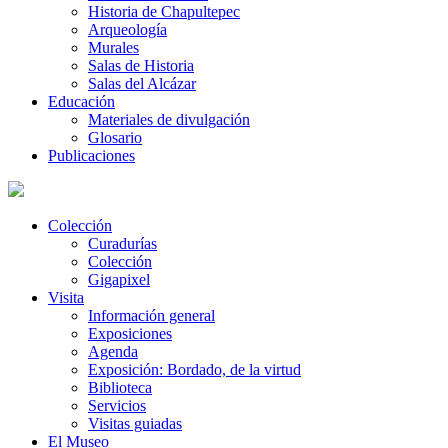
Historia de Chapultepec
Arqueología
Murales
Salas de Historia
Salas del Alcázar
Educación
Materiales de divulgación
Glosario
Publicaciones
Colección
Curadurías
Colección
Gigapixel
Visita
Información general
Exposiciones
Agenda
Exposición: Bordado, de la virtud
Biblioteca
Servicios
Visitas guiadas
El Museo