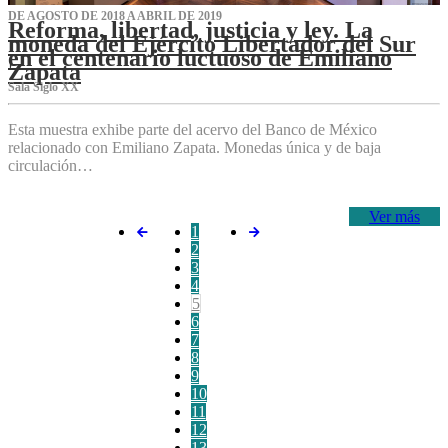
DE AGOSTO DE 2018 A ABRIL DE 2019
Reforma, libertad, justicia y ley. La
moneda del Ejército Libertador del Sur
en el centenario luctuoso de Emiliano
Zapata
Sala Siglo XX
Esta muestra exhibe parte del acervo del Banco de México
relacionado con Emiliano Zapata. Monedas única y de baja
circulación…
Ver más
1
2
3
4
5
6
7
8
9
10
11
12
13