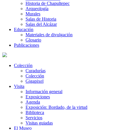
Historia de Chapultepec
Arqueología
Murales
Salas de Historia
Salas del Alcázar
Educación
Materiales de divulgación
Glosario
Publicaciones
Colección
Curadurías
Colección
Gigapixel
Visita
Información general
Exposiciones
Agenda
Exposición: Bordado, de la virtud
Biblioteca
Servicios
Visitas guiadas
El Museo