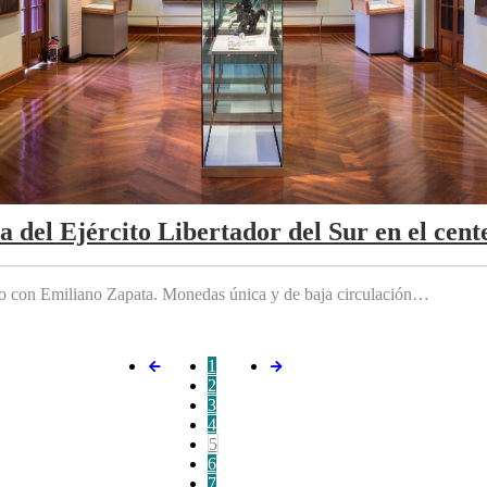
da del Ejército Libertador del Sur en el cen
do con Emiliano Zapata. Monedas única y de baja circulación…
1
2
3
4
5
6
7