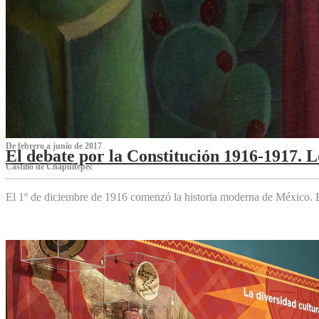
De febrero a junio de 2017
El debate por la Constitución 1916-1917. 
Castillo de Chapultepec
El 1º de diciembre de 1916 comenzó la historia moderna de México. Es