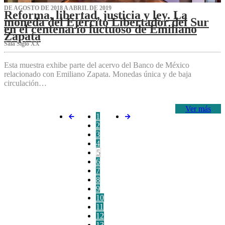
DE AGOSTO DE 2018 A ABRIL DE 2019
Reforma, libertad, justicia y ley. La
moneda del Ejército Libertador del Sur
en el centenario luctuoso de Emiliano
Zapata
Sala Siglo XX
Esta muestra exhibe parte del acervo del Banco de México
relacionado con Emiliano Zapata. Monedas única y de baja
circulación…
Ver más
1
2
3
4
5
6
7
8
9
10
11
12
13