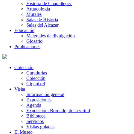
Historia de Chapultepec
Arqueología
Murales
Salas de Historia
Salas del Alcázar
Educación
Materiales de divulgación
Glosario
Publicaciones
Colección
Curadurías
Colección
Gigapixel
Visita
Información general
Exposiciones
Agenda
Exposición: Bordado, de la virtud
Biblioteca
Servicios
Visitas guiadas
El Museo