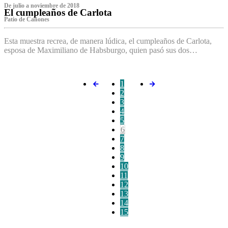
De julio a noviembre de 2018
El cumpleaños de Carlota
Patio de Cañones
Esta muestra recrea, de manera lúdica, el cumpleaños de Carlota,
esposa de Maximiliano de Habsburgo, quien pasó sus dos…
1
2
3
4
5
6
7
8
9
10
11
12
13
14
15