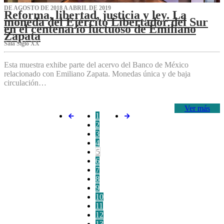
DE AGOSTO DE 2018 A ABRIL DE 2019
Reforma, libertad, justicia y ley. La
moneda del Ejército Libertador del Sur
en el centenario luctuoso de Emiliano
Zapata
Sala Siglo XX
Esta muestra exhibe parte del acervo del Banco de México
relacionado con Emiliano Zapata. Monedas única y de baja
circulación…
Ver más
1
2
3
4
5
6
7
8
9
10
11
12
13