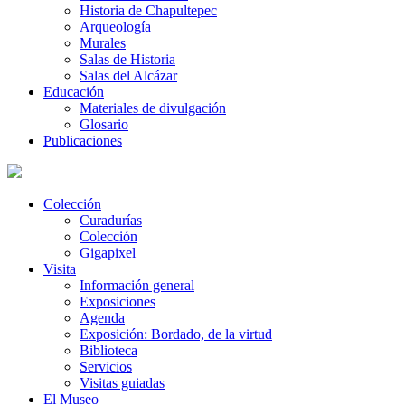
Historia de Chapultepec
Arqueología
Murales
Salas de Historia
Salas del Alcázar
Educación
Materiales de divulgación
Glosario
Publicaciones
Colección
Curadurías
Colección
Gigapixel
Visita
Información general
Exposiciones
Agenda
Exposición: Bordado, de la virtud
Biblioteca
Servicios
Visitas guiadas
El Museo