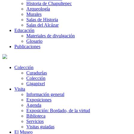
Historia de Chapultepec
Arqueología
Murales
Salas de Historia
Salas del Alcázar
Educación
Materiales de divulgación
Glosario
Publicaciones
Colección
Curadurías
Colección
Gigapixel
Visita
Información general
Exposiciones
Agenda
Exposición: Bordado, de la virtud
Biblioteca
Servicios
Visitas guiadas
El Museo