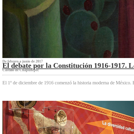
De febrero a junio de 2017
El debate por la Constitución 1916-1917. 
Castillo de Chapultepec
El 1º de diciembre de 1916 comenzó la historia moderna de México. Es