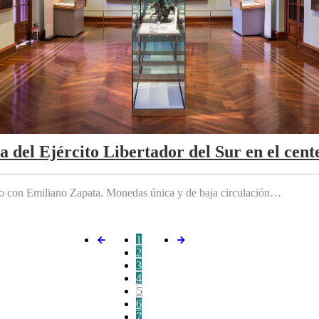
da del Ejército Libertador del Sur en el cen
do con Emiliano Zapata. Monedas única y de baja circulación…
1
2
3
4
5
6
7