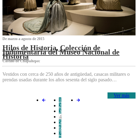
De marzo a agosto de 2015
Hilos de Historia, Colección de
Indumentaria del Museo Nacional de
Historia
Castillo de Chapultepec
Vestidos con cerca de 250 años de antigüedad, casacas militares o
prendas usadas durante los años sesenta del siglo pasado…
Ver más
1
2
3
4
5
6
7