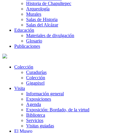
Historia de Chapultepec
Arqueología
Murales
Salas de Historia
Salas del Alcázar
Educación
Materiales de divulgación
Glosario
Publicaciones
Colección
Curadurías
Colección
Gigapixel
Visita
Información general
Exposiciones
Agenda
Exposición: Bordado, de la virtud
Biblioteca
Servicios
Visitas guiadas
El Museo