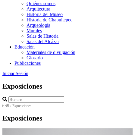
Quiénes somos
Arquitectura
Historia del Museo
Historia de Chapultepec
Arqueología
Murales
Salas de Historia
Salas del Alcázar
Educación
Materiales de divulgación
Glosario
Publicaciones
Iniciar Sesión
Exposiciones
/
Exposiciones
Exposiciones