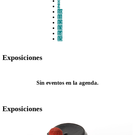
8
9
10
11
12
13
14
15
Exposiciones
Sin eventos en la agenda.
Exposiciones